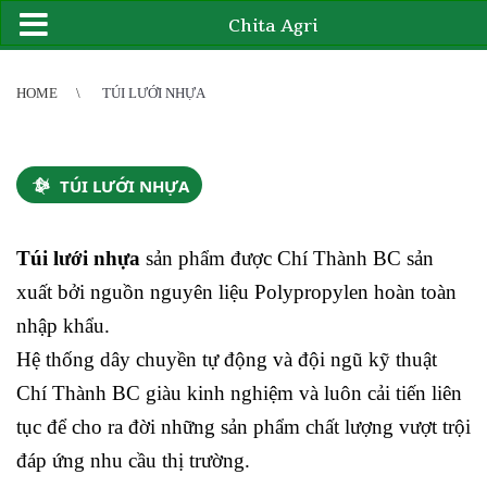
Chita Agri
2
3
4
4
5
6
7
8
9
10
11
12
13
14
15
16
17
18
19
20
21
HOME
TÚI LƯỚI NHỰA
TÚI LƯỚI NHỰA
Túi lưới nhựa
sản phẩm được Chí Thành BC sản
xuất bởi nguồn nguyên liệu
Polypropylen
hoàn toàn
nhập khẩu.
Hệ thống dây chuyền tự động và đội ngũ kỹ thuật
Chí Thành BC giàu kinh nghiệm và luôn cải tiến liên
tục để cho ra đời những sản phẩm chất lượng vượt trội
đáp ứng nhu cầu thị trường.