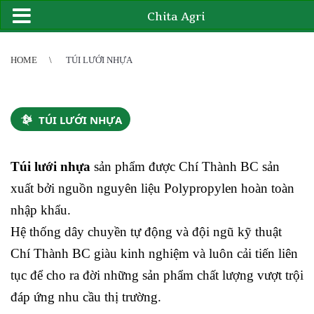
Chita Agri
2
3
4
4
5
6
7
8
9
10
11
12
13
14
15
16
17
18
19
20
21
HOME
TÚI LƯỚI NHỰA
TÚI LƯỚI NHỰA
Túi lưới nhựa
sản phẩm được Chí Thành BC sản
xuất bởi nguồn nguyên liệu
Polypropylen
hoàn toàn
nhập khẩu.
Hệ thống dây chuyền tự động và đội ngũ kỹ thuật
Chí Thành BC giàu kinh nghiệm và luôn cải tiến liên
tục để cho ra đời những sản phẩm chất lượng vượt trội
đáp ứng nhu cầu thị trường.