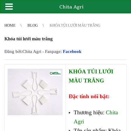
Chita Agri
2
3
4
4
5
6
7
8
9
10
11
12
13
14
15
16
17
18
19
20
21
HOME
BLOG
KHÓA TÚI LƯỚI MÀU TRẮNG
Khóa túi lưới màu trắng
Đăng bởi:Chita Agri - Fanpage:
Facebook
KHÓA TÚI LƯỚI
MÀU TRẮNG
Đặc tính nổi bật:
Thương hiệu:
Chita
Agri
Tên sản phẩm: Khóa