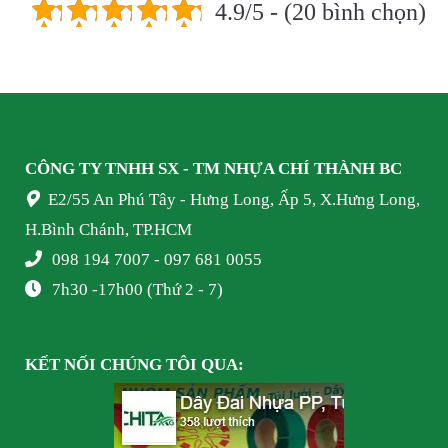
4.9/5 - (20 bình chọn)
CÔNG TY TNHH SX - TM NHỰA
CHÍ THÀNH BC
E2/55 An Phú Tây - Hưng Long, Ấp 5, X.Hưng Long,
H.Bình Chánh, TP.HCM
098 194 7007 - 097 681 0055
7h30 -17h00 (Thứ 2 - 7)
KẾT NỐI
CHÚNG TÔI
QUA: