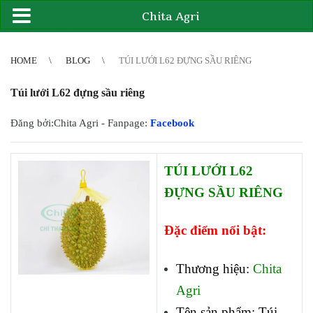
Chita Agri
2
3
4
4
5
6
7
8
9
10
11
12
13
14
15
16
17
18
19
20
21
HOME
BLOG
TÚI LƯỚI L62 ĐỰNG SẦU RIÊNG
Túi lưới L62 đựng sầu riêng
Đăng bởi:Chita Agri - Fanpage:
Facebook
TÚI LƯỚI L62
ĐỰNG SẦU RIÊNG
Đặc điểm nổi bật:
Thương hiệu:
Chita
Agri
Tên sản phẩm: Túi