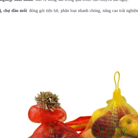
ị, chợ đầu mối
: đóng gói tiện lợi, phân loại nhanh chóng, nâng cao trải nghi