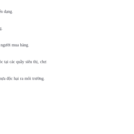
ến dạng.
g.
ới người mua hàng.
 tại các quầy siêu thị, chợ.
hựa độc hại ra môi trường.