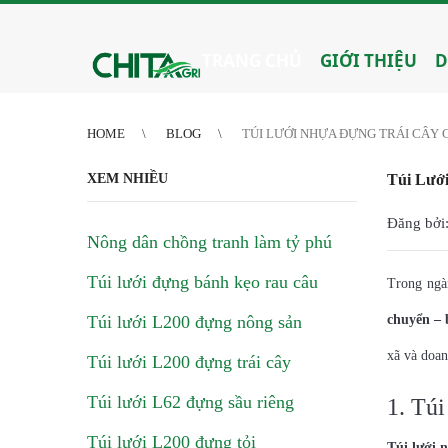
2
3
4
4
5
6
7
8
9
10
11
12
13
14
15
16
17
18
19
20
21
TRANG CHỦ
GIỚI THIỆU
D
HOME
BLOG
TÚI LƯỚI NHỰA ĐỰNG TRÁI CÂY C
XEM NHIỀU
Túi Lưới
Đăng bởi:
Nông dân chồng tranh làm tỷ phú
Túi lưới đựng bánh kẹo rau câu
Trong ngà
Túi lưới L200 đựng nông sản
chuyển – 
xã và doan
Túi lưới L200 đựng trái cây
Túi lưới L62 đựng sầu riêng
1. Túi
Túi lưới L200 đựng tỏi
Túi lưới 