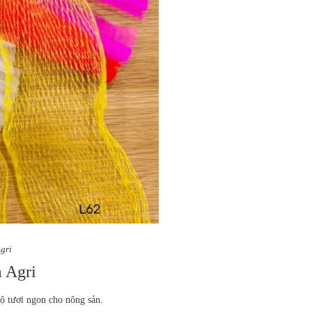
Agri
a Agri
độ tươi ngon cho nông sản.