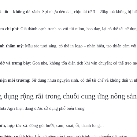
c tốt – không dễ rách
: Sợi nhựa dẻo dai, chịu tải từ 3 – 20kg mà không bị bi
ệm chi phí
: Giá thành cạnh tranh so với túi nilon, bao đay, lại có thể tái sử dụn
ính thẩm mỹ
: Màu sắc tươi sáng, có thể in logo – nhãn hiệu, tạo thiện cảm v
 dỡ và trưng bày
: Gọn nhẹ, không tốn diện tích khi vận chuyển; có thể treo móc
hiện môi trường
: Sử dụng nhựa nguyên sinh, có thể tái chế và không thải vi n
 dụng rộng rãi trong chuỗi cung ứng nông sản
hita Agri hiện đang được sử dụng phổ biến trong:
ờn, hợp tác xã
: đóng gói bưởi, cam, xoài, ổi, thanh long…
nghiệp xuất khẩu
: bảo vệ nông sản trong quá trình vận chuyển dài ngày.