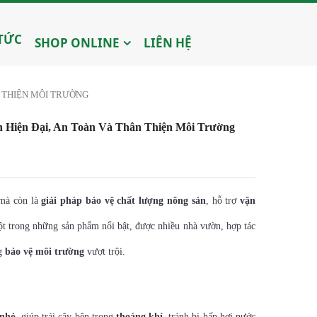
 TỨC
SHOP ONLINE
LIÊN HỆ
N THIỆN MÔI TRƯỜNG
n Hiện Đại, An Toàn Và Thân Thiện Môi Trường
 mà còn là
giải pháp bảo vệ chất lượng nông sản
, hỗ trợ
vận
t trong những sản phẩm nổi bật, được nhiều nhà vườn, hợp tác
ng
bảo vệ môi trường
vượt trội.
 nhỏ
, giúp trái cây bên trong
thoáng khí
, tránh bị hấp hơi nước