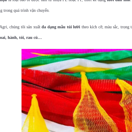
g trong quá trình vận chuyển.
Agri, chúng tôi sản xuất
đa dạng mẫu túi lưới
theo kích cỡ, màu sắc, trọng 
oai, hành, tỏi, rau củ…