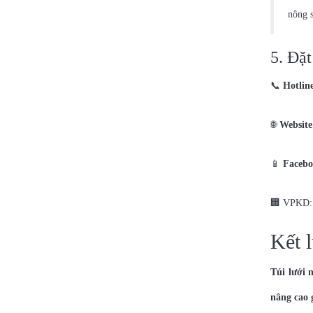
nông 
5. Đặt
📞
Hotlin
🌐
Website
📱
Facebo
🏢 VPKD:
Kết 
Túi lưới 
nâng cao 