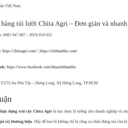
sản Việt Nam.
 hàng túi lưới Chita Agri – Đơn giản và nhan
e:
0981 947 007 – 0976 810 055
:
https://chitaagri.com/
|
https://chithanhbc.com/
ok:
https://www.facebook.com/nhuachithanhbc
 E2/55 An Phú Tây – Hưng Long, Xã Hưng Long, TP.HCM
luận
nhựa đựng trái cây Chita Agri
là lựa chọn lý tưởng cho doanh nghiệp và 
giá trị thương hiệu
. Hãy để bao bì không chỉ là công cụ chứa đựng mà còn là