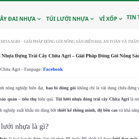
TIN
ÂY ĐAI NHỰA
TÚI LƯỚI NHỰA
VỈ XỐP
HITA AGRI – GIẢI PHÁP ĐÓNG GÓI NÔNG SẢN HIỆN ĐẠI, AN TOÀN VÀ THÂ
 Nhựa Đựng Trái Cây Chita Agri – Giải Pháp Đóng Gói Nông Sả
Chita Agri - Fanpage:
Facebook
nh nông nghiệp hiện đại,
bao bì đóng gói
không chỉ là vật dụng chứa đựng
bảo quản – tiêu thụ
hiệu quả.
Túi lưới nhựa đóng trái cây Chita Agri
là mộ
h nghiệp xuất khẩu tin dùng bởi
thiết kế thông minh, độ bền cao
và khả nă
 lưới nhựa là gì?
nhựa
là loại bao bì được làm từ nhựa PE hoặc PP, thiết kế dạng
lưới đan mắt