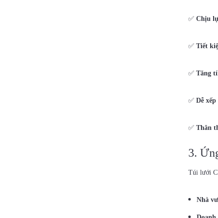
✅
Chịu lự
✅
Tiết ki
✅
Tăng t
✅
Dễ xếp
✅
Thân t
3. Ứng
Túi lưới C
Nhà vư
Doanh 