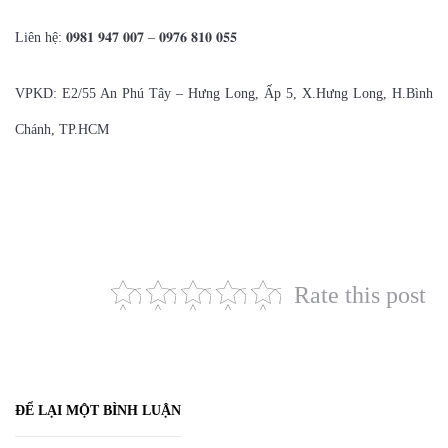
Liên hệ: 𝟎𝟗𝟖𝟏 𝟗𝟒𝟕 𝟎𝟎𝟕 – 𝟎𝟗𝟕𝟔 𝟖𝟏𝟎 𝟎𝟓𝟓
VPKD: E2/55 An Phú Tây – Hưng Long, Ấp 5, X.Hưng Long, H.Bình
Chánh, TP.HCM
Rate this post
ĐỂ LẠI MỘT BÌNH LUẬN