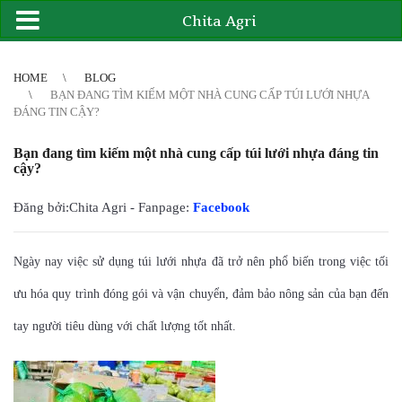
Chita Agri
2
3
4
4
5
6
7
8
9
10
11
12
13
14
15
16
17
18
19
20
21
HOME
BLOG
BẠN ĐANG TÌM KIẾM MỘT NHÀ CUNG CẤP TÚI LƯỚI NHỰA
ĐÁNG TIN CẬY?
Bạn đang tìm kiếm một nhà cung cấp túi lưới nhựa đáng tin
cậy?
Đăng bởi:Chita Agri - Fanpage:
Facebook
Ngày nay việc sử dụng túi lưới nhựa đã trở nên phổ biến trong việc tối
ưu hóa quy trình đóng gói và vận chuyển, đảm bảo nông sản của bạn đến
tay người tiêu dùng với chất lượng tốt nhất.