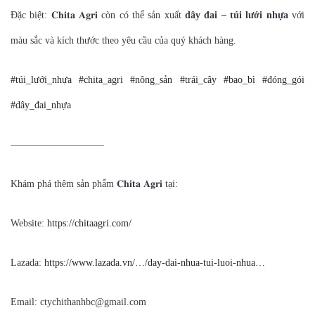
Đặc biệt: 𝐂𝐡𝐢𝐭𝐚 𝐀𝐠𝐫𝐢 còn có thể sản xuất
dây đai – túi lưới nhựa
với
màu sắc và kích thước theo yêu cầu của quý khách hàng.
#túi_lưới_nhựa
#chita_agri
#nông_sản
#trái_cây
#bao_bì
#đóng_gói
#dây_đai_nhựa
—————————–
Khám phá thêm sản phẩm 𝐂𝐡𝐢𝐭𝐚 𝐀𝐠𝐫𝐢 tại:
Website:
https://chitaagri.com/
Lazada:
https://www.lazada.vn/…/day-dai-nhua-tui-luoi-nhua…
Email: ctychithanhbc@gmail.com