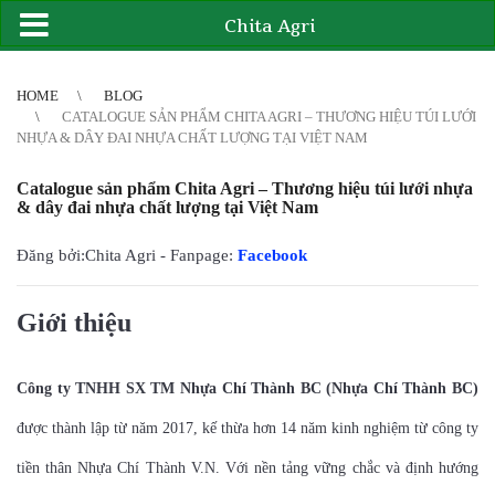
Chita Agri
2
3
4
4
5
6
7
8
9
10
11
12
13
14
15
16
17
18
19
20
21
HOME
BLOG
CATALOGUE SẢN PHẨM CHITA AGRI – THƯƠNG HIỆU TÚI LƯỚI
NHỰA & DÂY ĐAI NHỰA CHẤT LƯỢNG TẠI VIỆT NAM
Catalogue sản phẩm Chita Agri – Thương hiệu túi lưới nhựa
& dây đai nhựa chất lượng tại Việt Nam
Đăng bởi:Chita Agri - Fanpage:
Facebook
Giới thiệu
Công ty TNHH SX TM Nhựa Chí Thành BC (Nhựa Chí Thành BC)
được thành lập từ năm 2017, kế thừa hơn 14 năm kinh nghiệm từ công ty
tiền thân Nhựa Chí Thành V.N. Với nền tảng vững chắc và định hướng