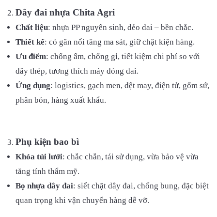
Dây đai nhựa Chita Agri
Chất liệu
: nhựa PP nguyên sinh, dẻo dai – bền chắc.
Thiết kế
: có gân nổi tăng ma sát, giữ chặt kiện hàng.
Ưu điểm
: chống ẩm, chống gỉ, tiết kiệm chi phí so với
dây thép, tương thích máy đóng đai.
Ứng dụng
: logistics, gạch men, dệt may, điện tử, gốm sứ,
phân bón, hàng xuất khẩu.
Phụ kiện bao bì
Khóa túi lưới
: chắc chắn, tái sử dụng, vừa bảo vệ vừa
tăng tính thẩm mỹ.
Bọ nhựa dây đai
: siết chặt dây đai, chống bung, đặc biệt
quan trọng khi vận chuyển hàng dễ vỡ.