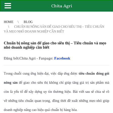
Chita Agri
2
3
4
4
5
6
7
8
9
10
11
12
13
14
15
16
17
18
19
20
21
HOME
BLOG
CHUẨN BỊ NÔNG SẢN ĐỂ GIAO CHO SIÊU THỊ – TIÊU CHUẨN
VÀ MẸO NHỎ DOANH NGHIỆP CẦN BIẾT
Chuẩn bị nông sản để giao cho siêu thị – Tiêu chuẩn và mẹo
nhỏ doanh nghiệp cần biết
Đăng bởi:Chita Agri - Fanpage:
Facebook
Trong chuỗi cung ứng hiện đại, việc đáp ứng được
tiêu chuẩn đóng gói
nông sản
để giao cho siêu thị không chỉ giúp tăng giá trị sản phẩm mà
còn là yếu tố để xây dựng uy tín thương hiệu. Bài viết sau sẽ chia sẻ rõ
về những tiêu chuẩn quan trọng, đồng thời đề xuất những mẹo nhỏ giúp
doanh nghiệp nâng cao hiệu quả chuẩn bị hàng hóa.