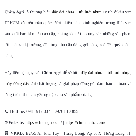
𝐂𝐡𝐢𝐭𝐚 𝐀𝐠𝐫𝐢 là thương hiệu
dây đai nhựa
–
túi lưới nhựa
uy tín ở khu vực
TPHCM và trên toàn quốc. Với nhiều năm kinh nghiệm trong lĩnh vực
sản xuất bao bì nhựa cao cấp, chúng tôi tự tin cung cấp những sản phẩm
tốt nhất ra thị trường, đáp ứng nhu cầu đóng gói hàng hoá đến quý khách
hàng.
Hãy liên hệ ngay với 𝐂𝐡𝐢𝐭𝐚 𝐀𝐠𝐫𝐢 để sở hữu
dây đai nhựa
–
túi lưới nhựa,
máy đóng dây đai
chất lượng, là giải pháp đóng gói đảm bảo an toàn và
tăng thêm tính chuyên nghiệp cho sản phẩm của bạn!
📞
Hotline:
0981 947 007 – 0976 810 055
🌐
Website:
https://chitaagri.com/
|
https://chithanhbc.com/
🏢
VPKD:
E2/55 An Phú Tây – Hưng Long, Ấp 5, X. Hưng Long, H.