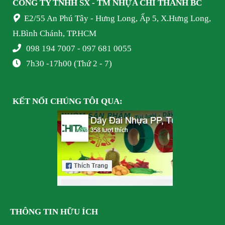
CÔNG TY TNHH SX - TM NHỰA
CHÍ THÀNH BC
E2/55 An Phú Tây - Hưng Long, Ấp 5, X.Hưng Long,
H.Bình Chánh, TP.HCM
098 194 7007 - 097 681 0055
7h30 -17h00 (Thứ 2 - 7)
KẾT NỐI
CHÚNG TÔI
QUA:
THÔNG TIN HỮU ÍCH