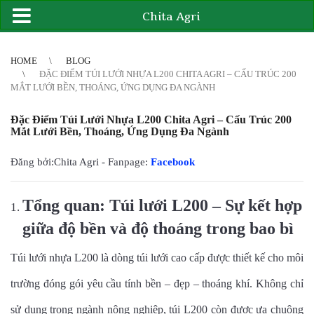
Chita Agri
2
3
4
4
5
6
7
8
9
10
11
12
13
14
15
16
17
18
19
20
21
HOME
BLOG
ĐẶC ĐIỂM TÚI LƯỚI NHỰA L200 CHITA AGRI – CẤU TRÚC 200
MẮT LƯỚI BỀN, THOÁNG, ỨNG DỤNG ĐA NGÀNH
Đặc Điểm Túi Lưới Nhựa L200 Chita Agri – Cấu Trúc 200
Mắt Lưới Bền, Thoáng, Ứng Dụng Đa Ngành
Đăng bởi:Chita Agri - Fanpage:
Facebook
Tổng quan: Túi lưới L200 – Sự kết hợp
giữa độ bền và độ thoáng trong bao bì
Túi lưới nhựa L200 là dòng túi lưới cao cấp được thiết kế cho môi
trường đóng gói yêu cầu tính bền – đẹp – thoáng khí. Không chỉ
sử dụng trong ngành nông nghiệp, túi L200 còn được ưa chuộng