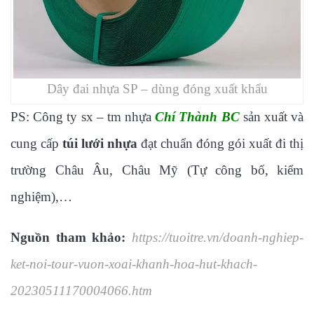
Dây đai nhựa SP – dùng đóng xuất khẩu
PS: Công ty sx – tm nhựa
Chí Thành BC
sản xuất và
cung cấp
túi lưới nhựa
đạt chuẩn đóng gói xuất đi thị
trường Châu Âu, Châu Mỹ (Tự công bố, kiểm
nghiệm),…
Nguồn tham khảo:
https://tuoitre.vn/doanh-nghiep-
ket-noi-tour-vuon-xoai-khanh-hoa-hut-khach-
20230511170004066.htm