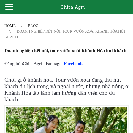
Chita Agri
2
3
4
4
5
6
7
8
9
10
11
12
13
14
15
16
17
18
19
20
21
HOME
BLOG
DOANH NGHIỆP KẾT NỐI, TOUR VƯỜN XOÀI KHÁNH HÒA HÚT
KHÁCH
Doanh nghiệp kết nối, tour vườn xoài Khánh Hòa hút khách
Đăng bởi:Chita Agri - Fanpage:
Facebook
Chơi gì ở khánh hòa. Tour vườn xoài đang thu hút
khách du lịch trong và ngoài nước, những nhà nông ở
Khánh Hòa tập tành làm hướng dẫn viên cho du
khách.