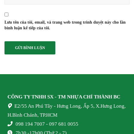
Lưu tên của tôi, email, và trang web trong trình duyệt này cho lần
bình luận kế tiếp của tôi.
CÔNG TY TNHH SX - TM NHỰA
CHÍ THÀNH BC
E2/55 An Phú Tây - Hưng Long, Ấp 5, X.Hưng Long,
H.Bình Chánh, TP.HCM
098 194 7007 - 097 681 0055
7h30 -17h00 (Thứ 2 - 7)