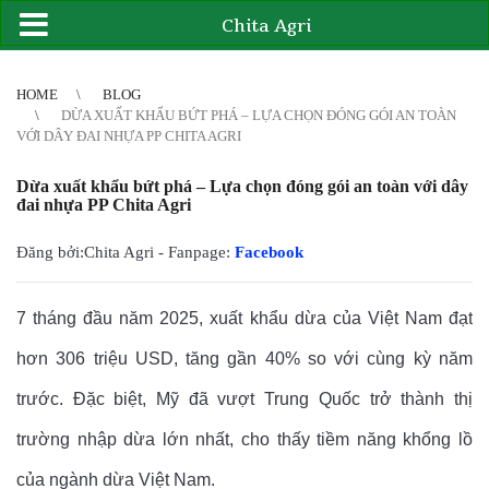
Chita Agri
2
3
4
4
5
6
7
8
9
10
11
12
13
14
15
16
17
18
19
20
21
HOME
BLOG
DỪA XUẤT KHẨU BỨT PHÁ – LỰA CHỌN ĐÓNG GÓI AN TOÀN
VỚI DÂY ĐAI NHỰA PP CHITA AGRI
Dừa xuất khẩu bứt phá – Lựa chọn đóng gói an toàn với dây
đai nhựa PP Chita Agri
Đăng bởi:Chita Agri - Fanpage:
Facebook
7 tháng đầu năm 2025, xuất khẩu dừa của Việt Nam đạt
hơn 306 triệu USD, tăng gần 40% so với cùng kỳ năm
trước. Đặc biệt, Mỹ đã vượt Trung Quốc trở thành thị
trường nhập dừa lớn nhất, cho thấy tiềm năng khổng lồ
của ngành dừa Việt Nam.