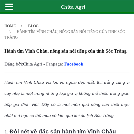
Chita Agri
2
3
4
4
5
6
7
8
9
10
11
12
13
14
15
16
17
18
19
20
21
HOME
BLOG
HÀNH TÍM VĨNH CHÂU, NÔNG SẢN NỔI TIẾNG CỦA TỈNH SÓC
TRĂNG
Hành tím Vĩnh Châu, nông sản nổi tiếng của tỉnh Sóc Trăng
Đăng bởi:Chita Agri - Fanpage:
Facebook
Hành tím Vĩnh Châu với lớp vỏ ngoài đẹp mắt, thịt trắng cùng vị
cay nhẹ là một trong những loại gia vị không thể thiếu trong gian
bếp gia đình Việt. Đây sẽ là một món quà nông sản thiết thực
nhất mà bạn có thể mua về làm quà khi du lịch Sóc Trăng
Đôi nét về đặc sản hành tím Vĩnh Châu