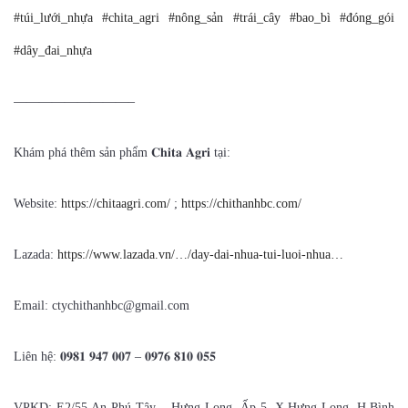
#túi_lưới_nhựa
#chita_agri
#nông_sản
#trái_cây
#bao_bì
#đóng_gói
#dây_đai_nhựa
—————————–
Khám phá thêm sản phẩm 𝐂𝐡𝐢𝐭𝐚 𝐀𝐠𝐫𝐢 tại:
Website:
https://chitaagri.com/
;
https://chithanhbc.com/
Lazada:
https://www.lazada.vn/…/day-dai-nhua-tui-luoi-nhua…
Email: ctychithanhbc@gmail.com
Liên hệ: 𝟎𝟗𝟖𝟏 𝟗𝟒𝟕 𝟎𝟎𝟕 – 𝟎𝟗𝟕𝟔 𝟖𝟏𝟎 𝟎𝟓𝟓
VPKD: E2/55 An Phú Tây – Hưng Long, Ấp 5, X.Hưng Long, H.Bình