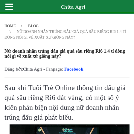
Chita Agri
2
3
4
4
5
6
7
8
9
10
11
12
13
14
15
16
17
18
19
20
21
HOME
BLOG
NỮ DOANH NHÂN TRÚNG ĐẤU GIÁ QUẢ SẦU RIÊNG RI6 1,4 TỈ
ĐỒNG NÓI GÌ VỀ XUẤT XỨ GIỐNG NÀY?
Nữ doanh nhân trúng đấu giá quả sầu riêng Ri6 1,4 tỉ đồng
nói gì về xuất xứ giống này?
Đăng bởi:Chita Agri - Fanpage:
Facebook
Sau khi Tuổi Trẻ Online thông tin đấu giá
quả sầu riêng Ri6 dát vàng, có một số ý
kiến phản biện nội dung nữ doanh nhân
trúng đấu giá phát biểu.