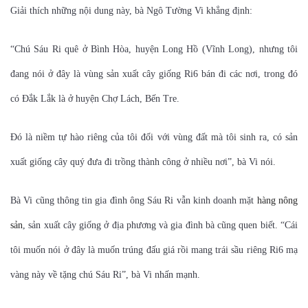
Giải thích những nội dung này, bà Ngô Tường Vi khẳng định:
“Chú Sáu Ri quê ở Bình Hòa, huyện Long Hồ (Vĩnh Long), nhưng tôi
đang nói ở đây là vùng sản xuất cây giống Ri6 bán đi các nơi, trong đó
có Đắk Lắk là ở huyện Chợ Lách, Bến Tre.
Đó là niềm tự hào riêng của tôi đối với vùng đất mà tôi sinh ra, có sản
xuất giống cây quý đưa đi trồng thành công ở nhiều nơi”, bà Vi nói.
Bà Vi cũng thông tin gia đình ông Sáu Ri vẫn kinh doanh mặt
hàng nông
sản
, sản xuất cây giống ở địa phương và gia đình bà cũng quen biết. “Cái
tôi muốn nói ở đây là muốn trúng đấu giá rồi mang trái sầu riêng Ri6 mạ
vàng này về tặng chú Sáu Ri”, bà Vi nhấn mạnh.