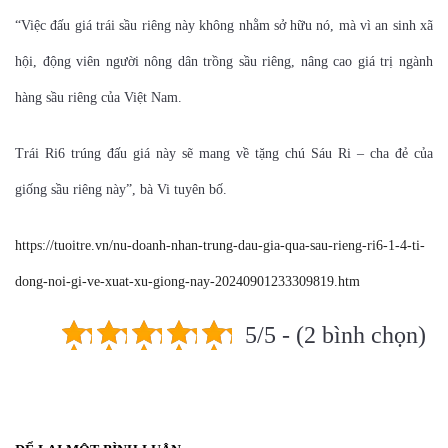
“Việc đấu giá trái sầu riêng này không nhằm sở hữu nó, mà vì an sinh xã
hội, động viên người nông dân trồng sầu riêng, nâng cao giá trị ngành
hàng sầu riêng của Việt Nam.
Trái Ri6 trúng đấu giá này sẽ mang về tặng chú Sáu Ri – cha đẻ của
giống sầu riêng này”, bà Vi tuyên bố.
https://tuoitre.vn/nu-doanh-nhan-trung-dau-gia-qua-sau-rieng-ri6-1-4-ti-
dong-noi-gi-ve-xuat-xu-giong-nay-20240901233309819.htm
5/5 - (2 bình chọn)