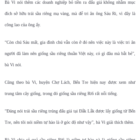
Bà Vi nói thêm các doanh nghiệp bỏ tiền ra đấu giá không nhằm mục
đích sở hữu trái sầu riêng mạ vàng, mà để tri ân ông Sáu Ri, vì đây là
công lao của ông ấy.
“Còn chú Sáu mất, gia đình chú vẫn còn ở đó nên việc này là việc tri ân
người đã làm nên giống sầu riêng thuần Việt này, có gì đâu mà bắt bẻ”,
bà Vi nói.
Cũng theo bà Vi, huyện Chợ Lách, Bến Tre hiện nay được xem như
trung tâm cây giống, trong đó giống sầu riêng Ri6 rất nổi tiếng.
“Đáng nói trái sầu riêng trúng đấu giá tại Đắk Lắk được lấy giống từ Bến
Tre, nên tôi nói niềm tự hào là ở góc độ như vậy”, bà Vi giải thích thêm.
Bà Vi chia sẻ quả sầu riêng Ri6 là niềm tự hào và là giống sầu riêng