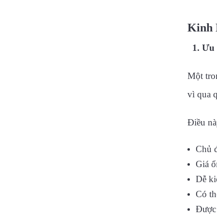
Kinh 
1. Ưu 
Một tro
vì qua 
Điều nà
Chủ 
Giá ổ
Dễ ki
Có th
Được 