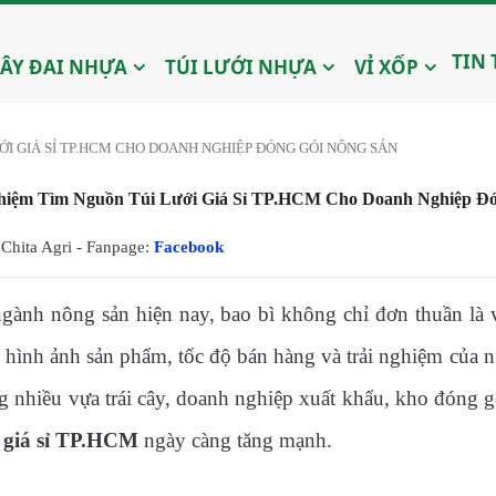
TIN
ÂY ĐAI NHỰA
TÚI LƯỚI NHỰA
VỈ XỐP
ỚI GIÁ SỈ TP.HCM CHO DOANH NGHIỆP ĐÓNG GÓI NÔNG SẢN
hiệm Tìm Nguồn Túi Lưới Giá Sỉ TP.HCM Cho Doanh Nghiệp Đó
Chita Agri - Fanpage:
Facebook
gành nông sản hiện nay, bao bì không chỉ đơn thuần là
n hình ảnh sản phẩm, tốc độ bán hàng và trải nghiệm của 
ng nhiều vựa trái cây, doanh nghiệp xuất khẩu, kho đóng 
i giá sỉ TP.HCM
ngày càng tăng mạnh.