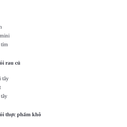
h
mini
 tím
ói rau củ
 tây
t
tây
ói thực phẩm khô