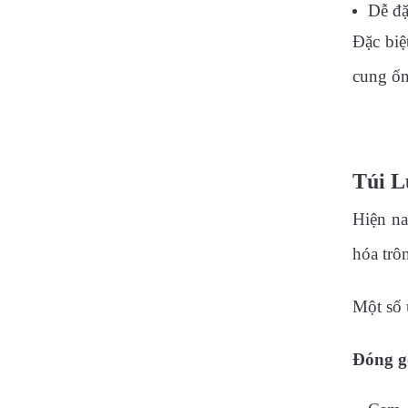
Dễ đặ
Đặc biệ
cung ổn
Túi L
Hiện n
hóa trô
Một số 
Đóng gó