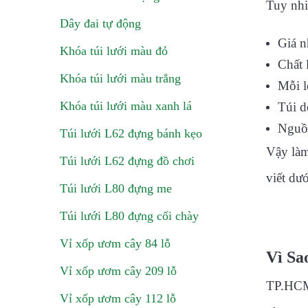
Tuy nhi
Dây đai tự động
Giá n
Khóa túi lưới màu đỏ
Chất 
Khóa túi lưới màu trắng
Mỗi l
Khóa túi lưới màu xanh lá
Túi d
Nguồn
Túi lưới L62 đựng bánh kẹo
Vậy làm
Túi lưới L62 đựng đồ chơi
viết dư
Túi lưới L80 đựng me
Túi lưới L80 đựng cối chày
Vỉ xốp ươm cây 84 lỗ
Vì Sa
Vỉ xốp ươm cây 209 lỗ
TP.HCM 
Vỉ xốp ươm cây 112 lỗ