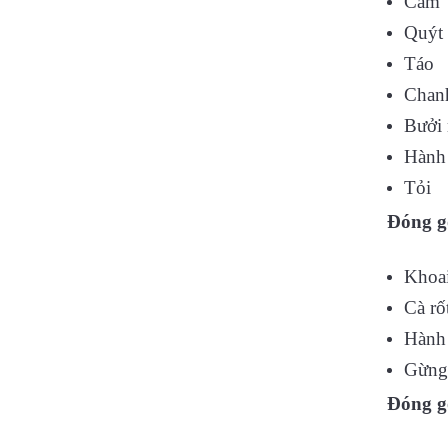
Cam
Quýt
Táo
Chan
Bưởi 
Hành
Tỏi
Đóng g
Khoai
Cà rố
Hành 
Gừng
Đóng g