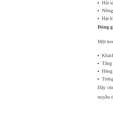
Hải s
Nông 
Hạt 
Đóng g
Một tro
Khách
Tăng 
Hàng
Trưng
Đây cũn
truyền 