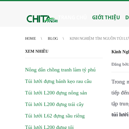
2
3
4
4
5
6
7
8
9
10
11
12
13
14
15
16
17
18
19
20
21
TRANG CHỦ
GIỚI THIỆU
D
HOME
BLOG
KINH NGHIỆM TÌM NGUỒN TÚI LƯ
XEM NHIỀU
Kinh Ng
Đăng bởi:
Nông dân chồng tranh làm tỷ phú
Túi lưới đựng bánh kẹo rau câu
Trong n
tiếp đế
Túi lưới L200 đựng nông sản
tập tru
Túi lưới L200 đựng trái cây
túi lướ
Túi lưới L62 đựng sầu riêng
Túi lưới L200 đựng tỏi