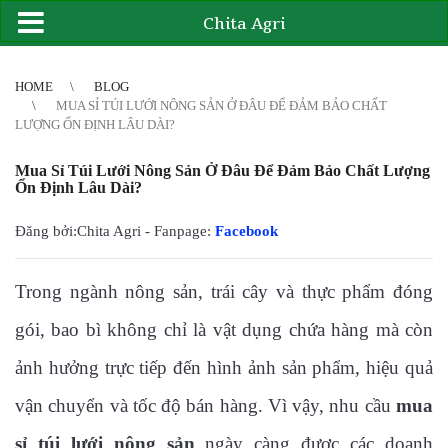
Chita Agri
2
3
4
4
5
6
7
8
9
10
11
12
13
14
15
16
17
18
19
20
21
HOME
BLOG
MUA SỈ TÚI LƯỚI NÔNG SẢN Ở ĐÂU ĐỂ ĐẢM BẢO CHẤT
LƯỢNG ỔN ĐỊNH LÂU DÀI?
Mua Sỉ Túi Lưới Nông Sản Ở Đâu Để Đảm Bảo Chất Lượng
Ổn Định Lâu Dài?
Đăng bởi:Chita Agri - Fanpage:
Facebook
Trong ngành nông sản, trái cây và thực phẩm đóng
gói, bao bì không chỉ là vật dụng chứa hàng mà còn
ảnh hưởng trực tiếp đến hình ảnh sản phẩm, hiệu quả
vận chuyển và tốc độ bán hàng. Vì vậy, nhu cầu
mua
sỉ túi lưới nông sản
ngày càng được các doanh