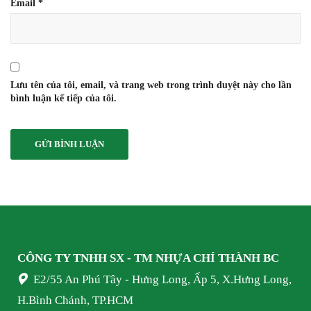
Email
*
Lưu tên của tôi, email, và trang web trong trình duyệt này cho lần
bình luận kế tiếp của tôi.
CÔNG TY TNHH SX - TM NHỰA
CHÍ THÀNH BC
E2/55 An Phú Tây - Hưng Long, Ấp 5, X.Hưng Long,
H.Bình Chánh, TP.HCM