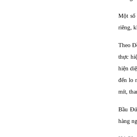
Một số 
riêng, k
Theo Đề
thực hi
hiện di
đến lo 
mít, th
Bầu Đức
hàng ng