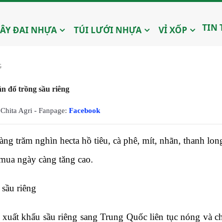
TIN
ÂY ĐAI NHỰA
TÚI LƯỚI NHỰA
VỈ XỐP
G
n đổ trồng sầu riêng
Chita Agri - Fanpage:
Facebook
àng trăm nghìn hecta hồ tiêu, cà phê, mít, nhãn, thanh lo
 mua ngày càng tăng cao.
 sầu riêng
 xuất khẩu sầu riêng sang Trung Quốc liên tục nóng và ch