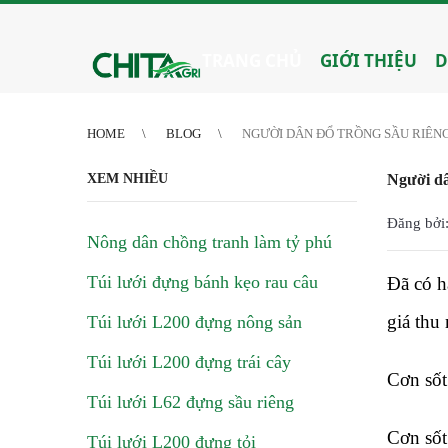
2
3
4
4
5
6
7
8
9
10
11
12
13
14
15
16
17
18
19
20
21
TRANG CHỦ
GIỚI THIỆU
D
HOME
BLOG
NGƯỜI DÂN ĐỔ TRỒNG SẦU RIÊN
XEM NHIỀU
Người dâ
Đăng bởi:
Nông dân chồng tranh làm tỷ phú
Túi lưới đựng bánh kẹo rau câu
Đã có h
giá thu
Túi lưới L200 đựng nông sản
Túi lưới L200 đựng trái cây
Cơn sốt
Túi lưới L62 đựng sầu riêng
Cơn sốt
Túi lưới L200 đựng tỏi