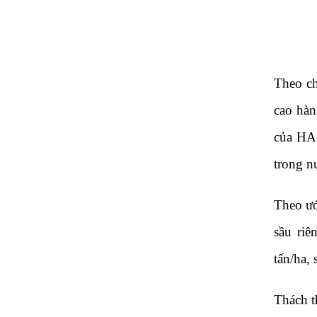
Theo ch
cao hàn
của HAG
trong n
Theo ướ
sầu riê
tấn/ha,
Thách t