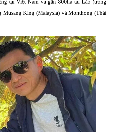
ng tại Việt Nam và gần 800ha tại Lào (trong
ống Musang King (Malaysia) và Monthong (Thái