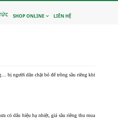
 TỨC
SHOP ONLINE
LIÊN HỆ
ng… bị người dân chặt bỏ để trồng sầu riêng khi
ưa có dấu hiệu hạ nhiệt, giá sầu riêng thu mua