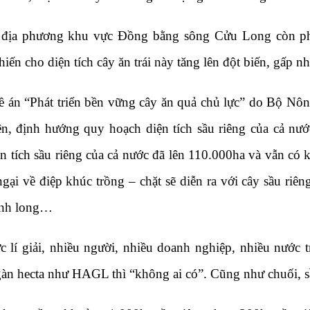
địa phương khu vực Đồng bằng sông Cửu Long còn phá 
hiến cho diện tích cây ăn trái này tăng lên đột biến, gấp n
 án “Phát triển bền vững cây ăn quả chủ lực” do Bộ Nô
ện, định hướng quy hoạch diện tích sầu riêng của cả n
ện tích sầu riêng của cả nước đã lên 110.000ha và vẫn có 
ngại về điệp khúc trồng – chặt sẽ diễn ra với cây sầu riê
anh long…
 lí giải, nhiều người, nhiều doanh nghiệp, nhiều nước t
àn hecta như HAGL thì “không ai có”. Cũng như chuối, sầ