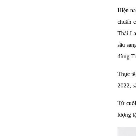
Hiện na
chuẩn c
Thái La
sầu san
dùng T
Thực tế
2022, s
Từ cuối
lượng t