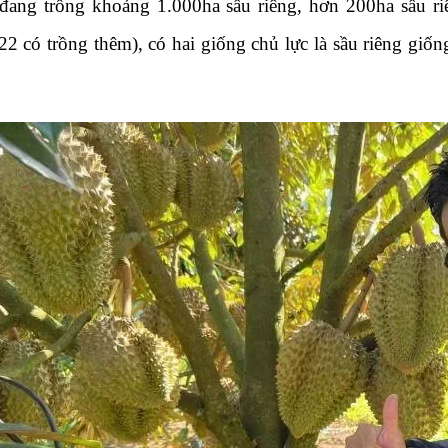
ng trồng khoảng 1.000ha sầu riêng, hơn 200ha sầu riê
2 có trồng thêm), có hai giống chủ lực là sầu riêng gi