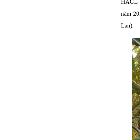
HAGL đa
năm 202
Lan).