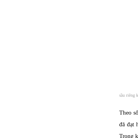
sầu riêng 
Theo số
đã đạt 
Trong k