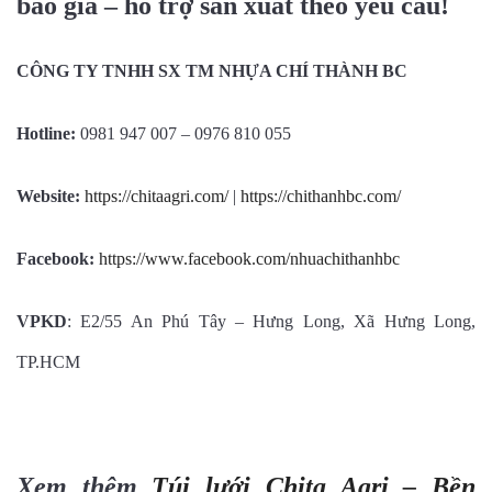
báo giá – hỗ trợ sản xuất theo yêu cầu!
CÔNG TY TNHH SX TM NHỰA CHÍ THÀNH BC
Hotline:
0981 947 007 – 0976 810 055
Website:
https://chitaagri.com/
|
https://chithanhbc.com/
Facebook:
https://www.facebook.com/nhuachithanhbc
VPKD
: E2/55 An Phú Tây – Hưng Long, Xã Hưng Long,
TP.HCM
Xem thêm
Túi lưới Chita Agri – Bền