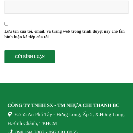
Lưu tên của tôi, email, và trang web trong trình duyệt này cho lần
bình luận kế tiếp của tôi.
CÔNG TY TNHH SX - TM NHỰA
CHÍ THÀNH BC
E2/55 An Phú Tây - Hưng Long, Ấp 5, X.Hưng Long,
H.Bình Chánh, TP.HCM
098 194 7007 - 097 681 0055