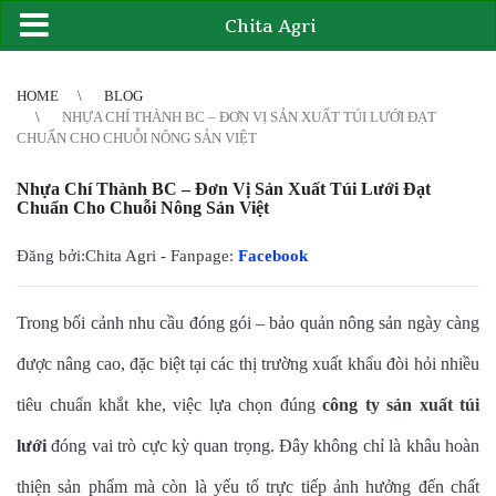
Chita Agri
2
3
4
4
5
6
7
8
9
10
11
12
13
14
15
16
17
18
19
20
21
HOME
BLOG
NHỰA CHÍ THÀNH BC – ĐƠN VỊ SẢN XUẤT TÚI LƯỚI ĐẠT
CHUẨN CHO CHUỖI NÔNG SẢN VIỆT
Nhựa Chí Thành BC – Đơn Vị Sản Xuất Túi Lưới Đạt
Chuẩn Cho Chuỗi Nông Sản Việt
Đăng bởi:Chita Agri - Fanpage:
Facebook
Trong bối cảnh nhu cầu đóng gói – bảo quản nông sản ngày càng
được nâng cao, đặc biệt tại các thị trường xuất khẩu đòi hỏi nhiều
tiêu chuẩn khắt khe, việc lựa chọn đúng
công ty sản xuất túi
lưới
đóng vai trò cực kỳ quan trọng. Đây không chỉ là khâu hoàn
thiện sản phẩm mà còn là yếu tố trực tiếp ảnh hưởng đến chất