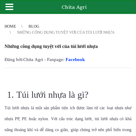
Chita Agri
2
3
4
4
5
6
7
8
9
10
11
12
13
14
15
16
17
18
19
20
21
HOME
BLOG
NHỮNG CÔNG DỤNG TUYỆT VỜI CỦA TÚI LƯỚI NHỰA
Những công dụng tuyệt vời của túi lưới nhựa
Đăng bởi:Chita Agri - Fanpage:
Facebook
1. Túi lưới nhựa là gì?
Túi lưới nhựa là một sản phẩm tiện ích được làm từ các loại nhựa như
nhựa PP, PE hoặc nylon. Với cấu trúc dạng lưới, túi lưới nhựa có khả
năng thoáng khí và dễ dàng co giãn, giúp chúng trở nên phổ biến trong