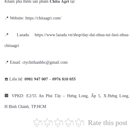
Khám phá thêm sản phẩm 𝐂𝐡𝐢𝐭𝐚 𝐀𝐠𝐫𝐢 tại:
📍 Website: https://chitaagri.com/
📍 Lazada: https://www.lazada.vn/shop/day-dai-nhua-tui-luoi-nhua-
chitaagri
📍 Email: ctychithanhbc@gmail.com
☎️ Liên hệ: 𝟎𝟗𝟖𝟏 𝟗𝟒𝟕 𝟎𝟎𝟕 – 𝟎𝟗𝟕𝟔 𝟖𝟏𝟎 𝟎𝟓𝟓
🏢 VPKD: E2/55 An Phú Tây – Hưng Long, Ấp 5, X.Hưng Long,
H.Bình Chánh, TP.HCM
Rate this post