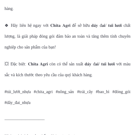
hàng.
🍀 Hãy liên hệ ngay với 𝐂𝐡𝐢𝐭𝐚 𝐀𝐠𝐫𝐢 để sở hữu 𝐝𝐚̂𝐲 đ𝐚𝐢/ 𝐭𝐮́𝐢 𝐥𝐮̛𝐨̛́𝐢 chất
lượng, là giải pháp đóng gói đảm bảo an toàn và tăng thêm tính chuyên
nghiệp cho sản phẩm của bạn!
💥 Đặc biệt: 𝐂𝐡𝐢𝐭𝐚 𝐀𝐠𝐫𝐢 còn có thể sản xuất 𝐝𝐚̂𝐲 đ𝐚𝐢/ 𝐭𝐮́𝐢 𝐥𝐮̛𝐨̛́𝐢 với màu
sắc và kích thước theo yêu cầu của quý khách hàng.
#túi_lưới_nhựa #chita_agri #nông_sản #trái_cây #bao_bì #đóng_gói
#dây_đai_nhựa
—————————–