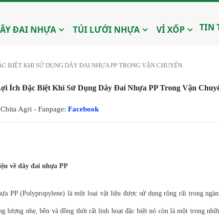
TIN
ÂY ĐAI NHỰA
TÚI LƯỚI NHỰA
VỈ XỐP
ẶC BIỆT KHI SỬ DỤNG DÂY ĐAI NHỰA PP TRONG VẬN CHUYỂN
ợi Ích Đặc Biệt Khi Sử Dụng Dây Đai Nhựa PP Trong Vận Chuy
Chita Agri - Fanpage:
Facebook
hiệu về dây đai nhựa PP
ựa PP (Polypropylene) là một loại vật liệu được sử dụng rộng rãi trong ngà
ng lượng nhẹ, bền và đồng thời rất linh hoạt đặc biệt nó còn là một trong nhữ