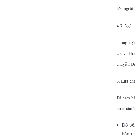
bên ngoài.
4.3. Ngành
Trong ngàn
cao và khả
chuyển. Đâ
5. Lựa ch
Để đảm bảo
quan tâm 
Độ bề
hàng 