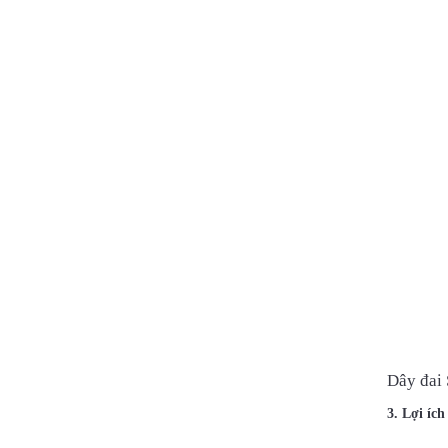
Dây đai
3. Lợi íc