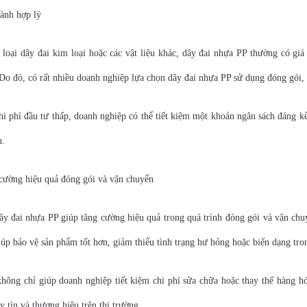
hành hợp lý
 loại dây đai kim loại hoặc các vật liệu khác, dây đai nhựa PP thường có g
Do đó, có rất nhiều doanh nghiệp lựa chọn dây đai nhựa PP sử dụng đóng gói,
i phí đầu tư thấp, doanh nghiệp có thể tiết kiệm một khoản ngân sách đáng kể,
n.
cường hiệu quả đóng gói và vận chuyển
y đai nhựa PP giúp tăng cường hiệu quả trong quá trình đóng gói và vận chuy
úp bảo vệ sản phẩm tốt hơn, giảm thiểu tình trạng hư hỏng hoặc biến dạng tro
hông chỉ giúp doanh nghiệp tiết kiệm chi phí sửa chữa hoặc thay thế hàng 
y tín và thương hiệu trên thị trường.