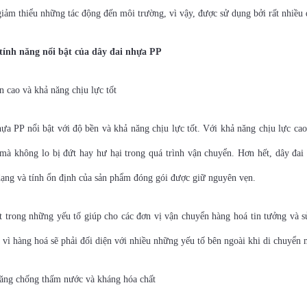
giảm thiểu những tác động đến môi trường, vì vậy, được sử dụng bởi rất nhiều 
tính năng nổi bật của dây đai nhựa PP
n cao và khả năng chịu lực tốt
ựa PP nổi bật với độ bền và khả năng chịu lực tốt. Với khả năng chịu lực cao
mà không lo bị đứt hay hư hại trong quá trình vận chuyển. Hơn hết, dây đai
dạng và tính ổn định của sản phẩm đóng gói được giữ nguyên vẹn.
 trong những yếu tố giúp cho các đơn vị vận chuyển hàng hoá tin tưởng và s
 vì hàng hoá sẽ phải đối diện với nhiều những yếu tố bên ngoài khi di chuyển
năng chống thấm nước và kháng hóa chất