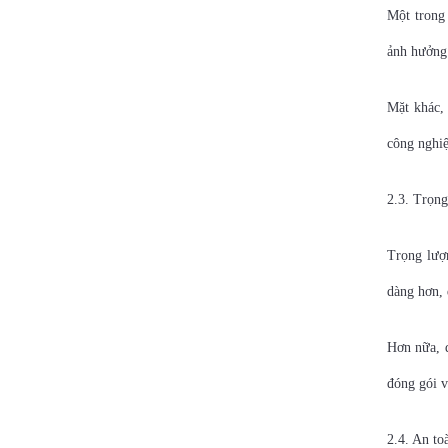
Một trong 
ảnh hưởng 
Mặt khác, 
công nghi
2.3. Trọng
Trọng lượn
dàng hơn, 
Hơn nữa, d
đóng gói v
2.4. An to