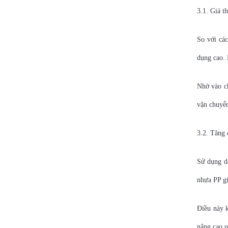
3.1. Giá t
So với các
dụng cao. 
Nhờ vào ch
vận chuyể
3.2. Tăng 
Sử dụng dâ
nhựa PP gi
Điều này k
nâng cao u