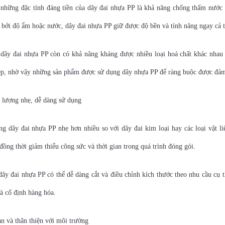
những đặc tính đáng tiền của dây đai nhựa PP là khả năng chống thấm nước t
bởi độ ẩm hoặc nước, dây đai nhựa PP giữ được độ bền và tính năng ngay cả 
dây đai nhựa PP còn có khả năng kháng được nhiều loại hoá chất khác nhau 
ệp, nhờ vậy những sản phẩm được sử dụng dây nhựa PP để ràng buộc được đảm 
 lượng nhẹ, dễ dàng sử dụng
g dây đai nhựa PP nhẹ hơn nhiều so với dây đai kim loại hay các loại vật l
đồng thời giảm thiểu công sức và thời gian trong quá trình đóng gói.
ây đai nhựa PP có thể dễ dàng cắt và điều chỉnh kích thước theo nhu cầu cụ t
à cố định hàng hóa.
àn và thân thiện với môi trường