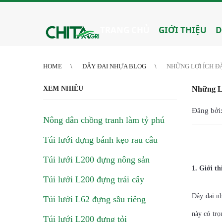
2
3
4
4
5
6
7
8
9
10
11
12
13
14
15
16
17
18
19
20
21
TRANG CHỦ
GIỚI THIỆU
D
HOME
DÂY ĐAI NHỰA BLOG
NHỮNG LỢI ÍCH Đ
XEM NHIỀU
Những L
Đăng bởi:
Nông dân chồng tranh làm tỷ phú
Túi lưới đựng bánh kẹo rau câu
Túi lưới L200 đựng nông sản
1. Giới t
Túi lưới L200 đựng trái cây
Dây đai nh
Túi lưới L62 đựng sầu riêng
này có trọ
Túi lưới L200 đựng tỏi