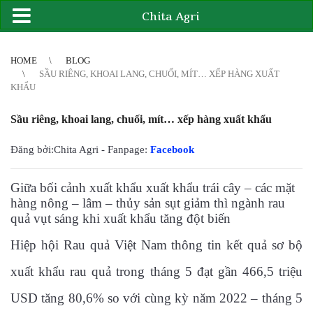
Chita Agri
2
3
4
4
5
6
7
8
9
10
11
12
13
14
15
16
17
18
19
20
21
HOME
BLOG
SẦU RIÊNG, KHOAI LANG, CHUỐI, MÍT… XẾP HÀNG XUẤT
KHẨU
Sầu riêng, khoai lang, chuối, mít… xếp hàng xuất khẩu
Đăng bởi:Chita Agri - Fanpage:
Facebook
Giữa bối cảnh xuất khẩu xuất khẩu trái cây – các mặt
hàng nông – lâm – thủy sản sụt giảm thì ngành rau
quả vụt sáng khi xuất khẩu tăng đột biến
Hiệp hội Rau quả Việt Nam thông tin kết quả sơ bộ
xuất khẩu rau quả trong tháng 5 đạt gần 466,5 triệu
USD tăng 80,6% so với cùng kỳ năm 2022 – tháng 5