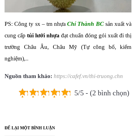
PS: Công ty sx – tm nhựa
Chí Thành BC
sản xuất và
cung cấp
túi lưới nhựa
đạt chuẩn đóng gói xuất đi thị
trường Châu Âu, Châu Mỹ (Tự công bố, kiểm
nghiệm),..
Nguồn tham khảo:
https://cafef.vn/thi-truong.chn
5/5 - (2 bình chọn)
ĐỂ LẠI MỘT BÌNH LUẬN