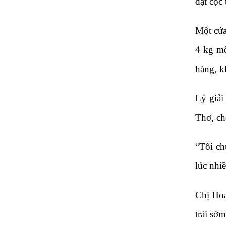
đặt cọc
Một cửa
4 kg mộ
hàng, k
Lý giải
Thơ, ch
“Tôi ch
lúc nhi
Chị Hoa
trái sớ