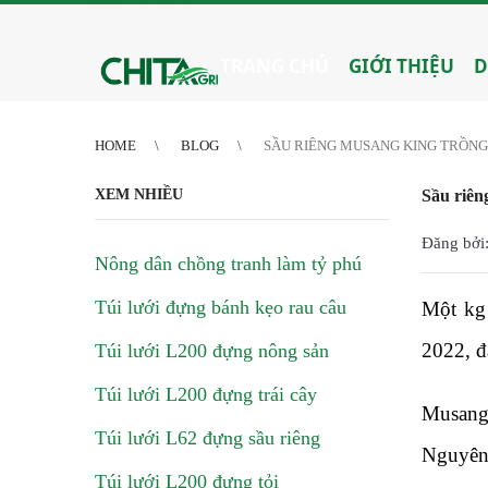
2
3
4
4
5
6
7
8
9
10
11
12
13
14
15
16
17
18
19
20
21
TRANG CHỦ
GIỚI THIỆU
D
HOME
BLOG
SẦU RIÊNG MUSANG KING TRỒNG
XEM NHIỀU
Sầu riên
Đăng bởi:
Nông dân chồng tranh làm tỷ phú
Túi lưới đựng bánh kẹo rau câu
Một kg 
2022, đ
Túi lưới L200 đựng nông sản
Túi lưới L200 đựng trái cây
Musang 
Túi lưới L62 đựng sầu riêng
Nguyên,
Túi lưới L200 đựng tỏi