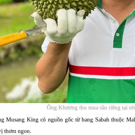
Ông Khương thu mua sầu riêng tại n
ng Musang King có nguồn gốc từ bang Sabah thuộc Mala
ị thơm ngon.