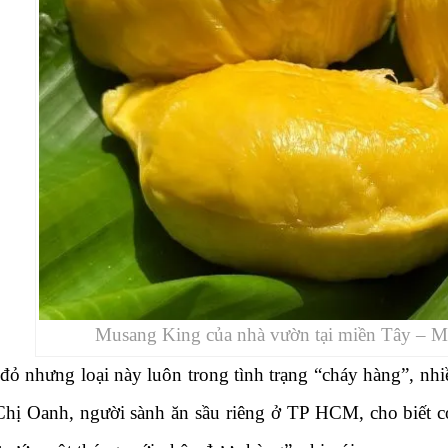
Musang King của nhà vườn tại miền Tây – M
 đỏ nhưng loại này luôn trong tình trạng “cháy hàng”, n
Chị Oanh, người sành ăn sầu riêng ở TP HCM, cho biết 