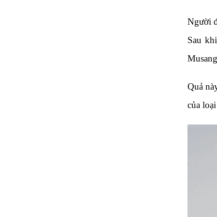
Người đ
Sau khi
Musang 
Quả này
của loại