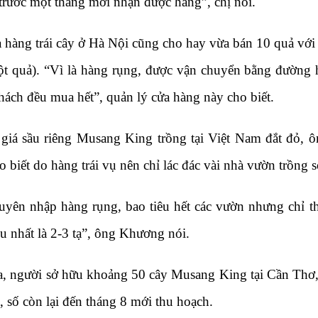
 trước một tháng mới nhận được hàng”, chị nói.
 hàng trái cây ở Hà Nội cũng cho hay vừa bán 10 quả với 
t quả). “Vì là hàng rụng, được vận chuyển bằng đường 
hách đều mua hết”, quản lý cửa hàng này cho biết.
 giá sầu riêng Musang King trồng tại Việt Nam đắt đỏ
o biết do hàng trái vụ nên chỉ lác đác vài nhà vườn trồng
uyên nhập hàng rụng, bao tiêu hết các vườn nhưng chỉ th
ều nhất là 2-3 tạ”, ông Khương nói.
, người sở hữu khoảng 50 cây Musang King tại Cần Thơ, c
m, số còn lại đến tháng 8 mới thu hoạch.