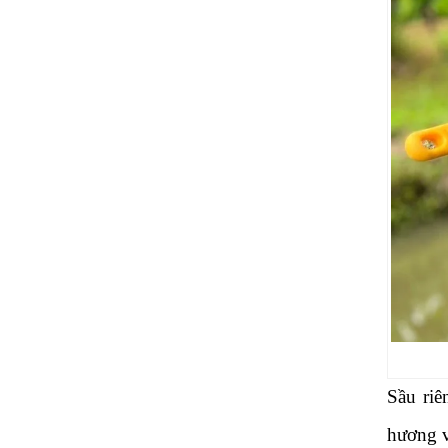
Sầu riê
hương v