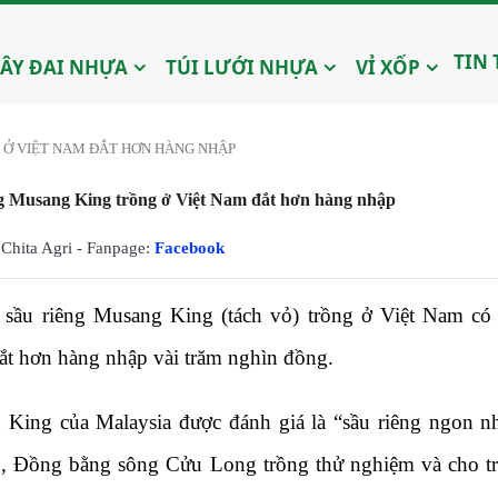
TIN
ÂY ĐAI NHỰA
TÚI LƯỚI NHỰA
VỈ XỐP
 Ở VIỆT NAM ĐẮT HƠN HÀNG NHẬP
g Musang King trồng ở Việt Nam đắt hơn hàng nhập
Chita Agri - Fanpage:
Facebook
sầu riêng Musang King (tách vỏ) trồng ở Việt Nam có 
ắt hơn hàng nhập vài trăm nghìn đồng.
King của Malaysia được đánh giá là “sầu riêng ngon nh
 Đồng bằng sông Cửu Long trồng thử nghiệm và cho tr