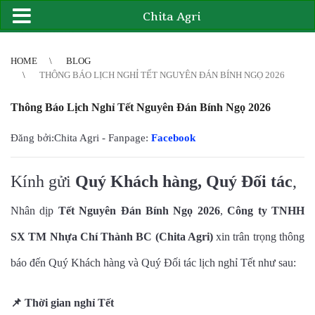
Chita Agri
2
3
4
4
5
6
7
8
9
10
11
12
13
14
15
16
17
18
19
20
21
HOME
BLOG
THÔNG BÁO LỊCH NGHỈ TẾT NGUYÊN ĐÁN BÍNH NGỌ 2026
Thông Báo Lịch Nghỉ Tết Nguyên Đán Bính Ngọ 2026
Đăng bởi:Chita Agri - Fanpage:
Facebook
Kính gửi
Quý Khách hàng, Quý Đối tác
,
Nhân dịp
Tết Nguyên Đán Bính Ngọ 2026
,
Công ty TNHH
SX TM Nhựa Chí Thành BC (Chita Agri)
xin trân trọng thông
báo đến Quý Khách hàng và Quý Đối tác lịch nghỉ Tết như sau:
📌
Thời gian nghỉ Tết