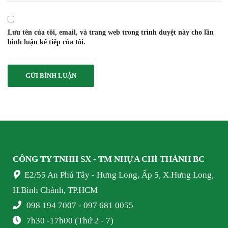
Lưu tên của tôi, email, và trang web trong trình duyệt này cho lần
bình luận kế tiếp của tôi.
CÔNG TY TNHH SX - TM NHỰA
CHÍ THÀNH BC
E2/55 An Phú Tây - Hưng Long, Ấp 5, X.Hưng Long,
H.Bình Chánh, TP.HCM
098 194 7007 - 097 681 0055
7h30 -17h00 (Thứ 2 - 7)