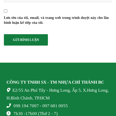
Lưu tên của tôi, email, và trang web trong trình duyệt này cho lần
bình luận kế tiếp của tôi.
CÔNG TY TNHH SX - TM NHỰA
CHÍ THÀNH BC
E2/55 An Phú Tây - Hưng Long, Ấp 5, X.Hưng Long,
H.Bình Chánh, TP.HCM
098 194 7007 - 097 681 0055
7h30 -17h00 (Thứ 2 - 7)