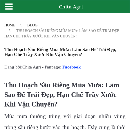
Chita Agri
2
3
4
4
5
6
7
8
9
10
11
12
13
14
15
16
17
18
19
20
21
HOME
BLOG
THU HOẠCH SẦU RIÊNG MÙA MƯA: LÀM SAO ĐỂ TRÁI ĐẸP,
HẠN CHẾ TRẦY XƯỚC KHI VẬN CHUYỂN?
Thu Hoạch Sầu Riêng Mùa Mưa: Làm Sao Để Trái Đẹp,
Hạn Chế Trầy Xước Khi Vận Chuyển?
Đăng bởi:Chita Agri - Fanpage:
Facebook
Thu Hoạch Sầu Riêng Mùa Mưa: Làm
Sao Để Trái Đẹp, Hạn Chế Trầy Xước
Khi Vận Chuyển?
Mùa mưa thường trùng với giai đoạn nhiều vùng
trồng sầu riêng bước vào thu hoạch. Đây cũng là thời