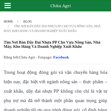
Chita Agri
2
3
4
4
5
6
7
8
9
10
11
12
13
14
15
16
17
18
19
20
21
HOME
BLOG
TÌM NƠI BÁN DÂY ĐAI NHỰA PP CHO VỰA NÔNG SẢN, NHÀ
MÁY, KHO HÀNG VÀ DOANH NGHIỆP XUẤT KHẨU
Tìm Nơi Bán Dây Đai Nhựa PP Cho Vựa Nông Sản, Nhà
Máy, Kho Hàng Và Doanh Nghiệp Xuất Khẩu
Đăng bởi:Chita Agri - Fanpage:
Facebook
Trong hoạt động đóng gói và vận chuyển hàng hóa
hiện nay, đặc biệt với ngành nông sản – thực phẩm –
xuất khẩu, dây đai nhựa PP không còn chỉ là vật tư
phụ trợ mà đã trở thành một phần quan trọng giúp
doanh nghiệp tối ưu quy trình đóng gói, cố định hàng