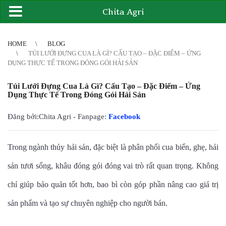
Chita Agri
2
3
4
4
5
6
7
8
9
10
11
12
13
14
15
16
17
18
19
20
21
HOME
BLOG
TÚI LƯỚI ĐỰNG CUA LÀ GÌ? CẤU TẠO – ĐẶC ĐIỂM – ỨNG
DỤNG THỰC TẾ TRONG ĐÓNG GÓI HẢI SẢN
Túi Lưới Đựng Cua Là Gì? Cấu Tạo – Đặc Điểm – Ứng
Dụng Thực Tế Trong Đóng Gói Hải Sản
Đăng bởi:Chita Agri - Fanpage:
Facebook
Trong ngành thủy hải sản, đặc biệt là phân phối cua biển, ghẹ, hải
sản tươi sống, khâu đóng gói đóng vai trò rất quan trọng. Không
chỉ giúp bảo quản tốt hơn, bao bì còn góp phần nâng cao giá trị
sản phẩm và tạo sự chuyên nghiệp cho người bán.