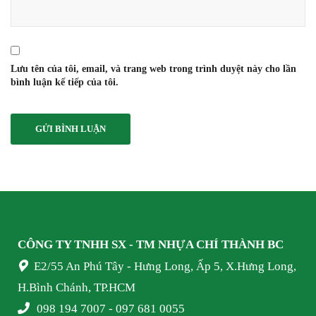
Lưu tên của tôi, email, và trang web trong trình duyệt này cho lần
bình luận kế tiếp của tôi.
CÔNG TY TNHH SX - TM NHỰA
CHÍ THÀNH BC
E2/55 An Phú Tây - Hưng Long, Ấp 5, X.Hưng Long,
H.Bình Chánh, TP.HCM
098 194 7007 - 097 681 0055