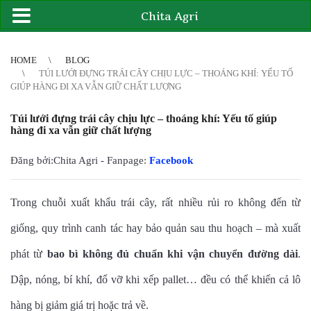
Chita Agri
2
3
4
4
5
6
7
8
9
10
11
12
13
14
15
16
17
18
19
20
21
HOME
BLOG
TÚI LƯỚI ĐỰNG TRÁI CÂY CHỊU LỰC – THOÁNG KHÍ: YẾU TỐ
GIÚP HÀNG ĐI XA VẪN GIỮ CHẤT LƯỢNG
Túi lưới đựng trái cây chịu lực – thoáng khí: Yếu tố giúp
hàng đi xa vẫn giữ chất lượng
Đăng bởi:Chita Agri - Fanpage:
Facebook
Trong chuỗi xuất khẩu trái cây, rất nhiều rủi ro không đến từ
giống, quy trình canh tác hay bảo quản sau thu hoạch – mà xuất
phát từ
bao bì không đủ chuẩn khi vận chuyển đường dài
.
Dập, nóng, bí khí, đổ vỡ khi xếp pallet… đều có thể khiến cả lô
hàng bị giảm giá trị hoặc trả về.