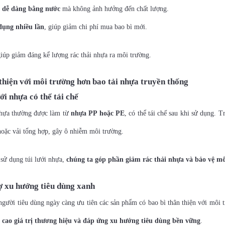
h dễ dàng bằng nước
mà không ảnh hưởng đến chất lượng.
dụng nhiều lần
, giúp giảm chi phí mua bao bì mới.
iúp giảm đáng kể lượng rác thải nhựa ra môi trường.
thiện với môi trường hơn bao tải nhựa truyền thống
ới nhựa có thể tái chế
nhựa thường được làm từ
nhựa PP hoặc PE
, có thể tái chế sau khi sử dụng. 
oặc vải tổng hợp, gây ô nhiễm môi trường.
sử dụng túi lưới nhựa,
chúng ta góp phần giảm rác thải nhựa và bảo vệ mô
ợ xu hướng tiêu dùng xanh
người tiêu dùng ngày càng ưu tiên các sản phẩm có bao bì thân thiện với môi 
 cao giá trị thương hiệu và đáp ứng xu hướng tiêu dùng bền vững
.