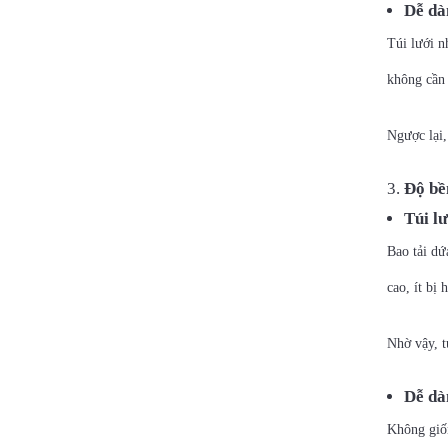
Dễ dà
Túi lưới n
không cần
Ngược lại,
Độ bề
Túi lư
Bao tải dứ
cao, ít bị
Nhờ vậy, t
Dễ dà
Không giốn