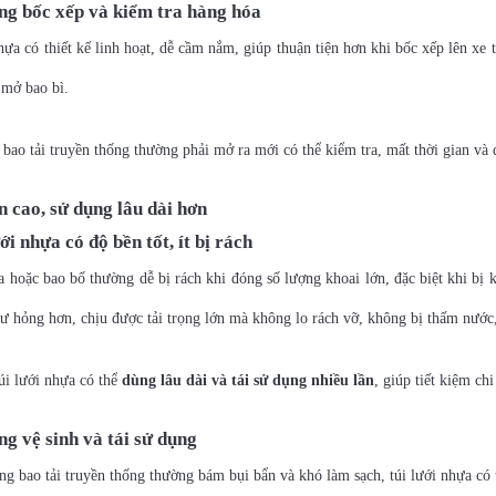
ng bốc xếp và kiểm tra hàng hóa
hựa có thiết kế linh hoạt, dễ cầm nắm, giúp thuận tiện hơn khi bốc xếp lên xe 
 mở bao bì.
 bao tải truyền thống thường phải mở ra mới có thể kiểm tra, mất thời gian và
n cao, sử dụng lâu dài hơn
ới nhựa có độ bền tốt, ít bị rách
a hoặc bao bố thường dễ bị rách khi đóng số lượng khoai lớn, đặc biệt khi bị 
 hư hỏng hơn, chịu được tải trọng lớn mà không lo rách vỡ, không bị thấm nướ
úi lưới nhựa có thể
dùng lâu dài và tái sử dụng nhiều lần
, giúp tiết kiệm ch
ng vệ sinh và tái sử dụng
g bao tải truyền thống thường bám bụi bẩn và khó làm sạch, túi lưới nhựa có 