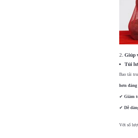
Giúp 
Túi l
Bao tải tr
hơn đáng
✔
Giảm t
✔
Dễ dàng
Với số lượ