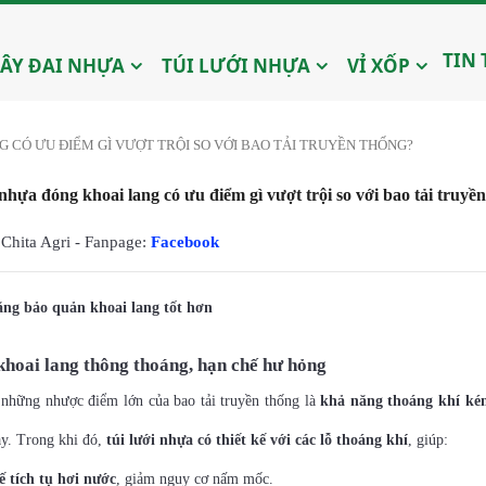
TIN
ÂY ĐAI NHỰA
TÚI LƯỚI NHỰA
VỈ XỐP
G CÓ ƯU ĐIỂM GÌ VƯỢT TRỘI SO VỚI BAO TẢI TRUYỀN THỐNG?
 nhựa đóng khoai lang có ưu điểm gì vượt trội so với bao tải truyề
Chita Agri - Fanpage:
Facebook
ng bảo quản khoai lang tốt hơn
khoai lang thông thoáng, hạn chế hư hỏng
 những nhược điểm lớn của bao tải truyền thống là
khả năng thoáng khí ké
ày. Trong khi đó,
túi lưới nhựa có thiết kế với các lỗ thoáng khí
, giúp:
 tích tụ hơi nước
, giảm nguy cơ nấm mốc.