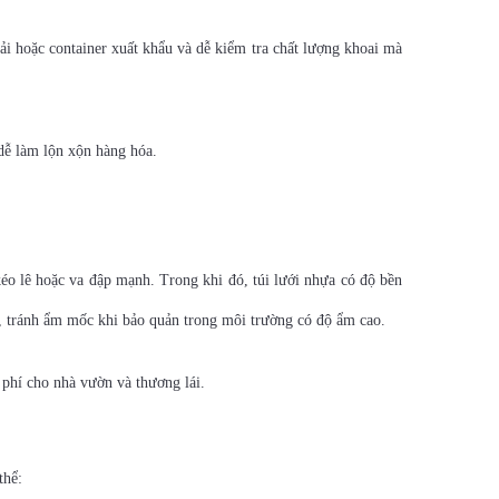
tải hoặc container xuất khẩu và dễ kiểm tra chất lượng khoai mà
 dễ làm lộn xộn hàng hóa.
kéo lê hoặc va đập mạnh. Trong khi đó, túi lưới nhựa có độ bền
c, tránh ẩm mốc khi bảo quản trong môi trường có độ ẩm cao.
i phí cho nhà vườn và thương lái.
thể: