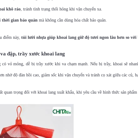
oai khô ráo
, tránh tình trạng thối hỏng khi vận chuyển xa.
 thời gian bảo quản
mà không cần dùng hóa chất bảo quản.
u điểm này,
túi lưới nhựa giúp khoai lang giữ độ tươi ngon lâu hơn so với
va đập, trầy xước khoai lang
 có vỏ mỏng, dễ bị trầy xước khi va chạm mạnh. Nếu bị trầy, khoai sẽ nhan
hơn nhờ độ đàn hồi cao, giảm sốc khi vận chuyển và tránh cọ xát giữa các củ, 
ất quan trọng đối với khoai lang xuất khẩu, khi yêu cầu về hình thức sản phẩm