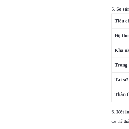
So sán
Tiêu c
Độ tho
Khả nă
Trọng 
Tái sử
Thân t
Kết l
Có thể th