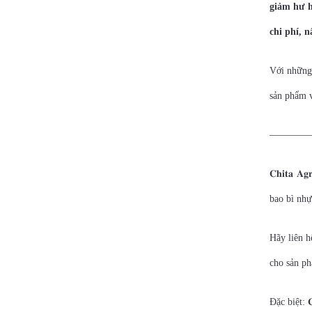
giảm hư h
chi phí, 
Với những 
sản phẩm v
————
𝐂𝐡𝐢𝐭𝐚 𝐀
bao bì nhự
Hãy liên hệ 
cho sản p
Đặc biệt: 𝐂