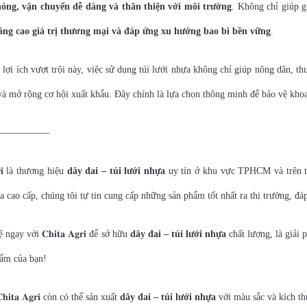
ỏng, vận chuyển dễ dàng và thân thiện với môi trường
. Không chỉ giúp g
nâng cao giá trị thương mại và đáp ứng xu hướng bao bì bền vững
.
lợi ích vượt trội này, việc sử dụng túi lưới nhựa không chỉ giúp nông dân, th
à mở rộng cơ hội xuất khẩu. Đây chính là lựa chọn thông minh để bảo vệ khoa
—————–
𝐠𝐫𝐢 là thương hiệu
dây đai – túi lưới nhựa
uy tín ở khu vực TPHCM và trên to
a cao cấp, chúng tôi tự tin cung cấp những sản phẩm tốt nhất ra thị trường, 
ngay với 𝐂𝐡𝐢𝐭𝐚 𝐀𝐠𝐫𝐢 để sở hữu
dây đai – túi lưới nhựa
chất lượng, là giải
hẩm của bạn!
𝐡𝐢𝐭𝐚 𝐀𝐠𝐫𝐢 còn có thể sản xuất
dây đai – túi lưới nhựa
với màu sắc và kích th