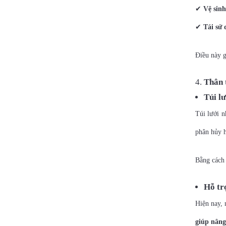
✔
Vệ sin
✔
Tái sử 
Điều này g
Thân 
Túi lư
Túi lưới 
phân hủy h
Bằng cách 
Hỗ tr
Hiện nay, 
giúp nâng