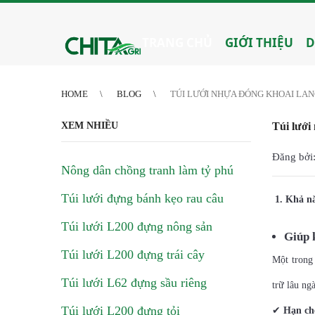
2
3
4
4
5
6
7
8
9
10
11
12
13
14
15
16
17
18
19
20
21
TRANG CHỦ
GIỚI THIỆU
D
HOME
BLOG
TÚI LƯỚI NHỰA ĐÓNG KHOAI LAN
XEM NHIỀU
Túi lưới
Đăng bởi:
Nông dân chồng tranh làm tỷ phú
Túi lưới đựng bánh kẹo rau câu
1.
Khả nă
Túi lưới L200 đựng nông sản
Giúp 
Túi lưới L200 đựng trái cây
Một trong
Túi lưới L62 đựng sầu riêng
trữ lâu ng
Túi lưới L200 đựng tỏi
✔
Hạn chế