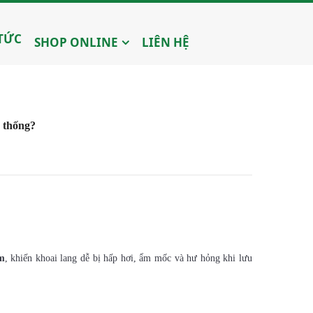
 TỨC
SHOP ONLINE
LIÊN HỆ
n thống?
m
, khiến khoai lang dễ bị hấp hơi, ẩm mốc và hư hỏng khi lưu