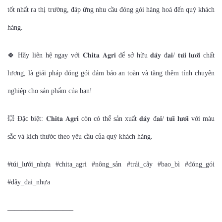
tốt nhất ra thị trường, đáp ứng nhu cầu đóng gói hàng hoá đến quý khách
hàng.
🍀 Hãy liên hệ ngay với 𝐂𝐡𝐢𝐭𝐚 𝐀𝐠𝐫𝐢 để sở hữu 𝐝𝐚̂𝐲 đ𝐚𝐢/ 𝐭𝐮́𝐢 𝐥𝐮̛𝐨̛́𝐢 chất
lượng, là giải pháp đóng gói đảm bảo an toàn và tăng thêm tính chuyên
nghiệp cho sản phẩm của bạn!
💥 Đặc biệt: 𝐂𝐡𝐢𝐭𝐚 𝐀𝐠𝐫𝐢 còn có thể sản xuất 𝐝𝐚̂𝐲 đ𝐚𝐢/ 𝐭𝐮́𝐢 𝐥𝐮̛𝐨̛́𝐢 với màu
sắc và kích thước theo yêu cầu của quý khách hàng.
#túi_lưới_nhựa #chita_agri #nông_sản #trái_cây #bao_bì #đóng_gói
#dây_đai_nhựa
—————————–