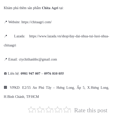
Khám phá thêm sản phẩm 𝐂𝐡𝐢𝐭𝐚 𝐀𝐠𝐫𝐢 tại:
📍 Website: https://chitaagri.com/
📍 Lazada: https://www.lazada.vn/shop/day-dai-nhua-tui-luoi-nhua-
chitaagri
📍 Email: ctychithanhbc@gmail.com
☎️ Liên hệ: 𝟎𝟗𝟖𝟏 𝟗𝟒𝟕 𝟎𝟎𝟕 – 𝟎𝟗𝟕𝟔 𝟖𝟏𝟎 𝟎𝟓𝟓
🏢 VPKD: E2/55 An Phú Tây – Hưng Long, Ấp 5, X.Hưng Long,
H.Bình Chánh, TP.HCM
Rate this post