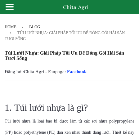
Chita Agri
2
3
4
4
5
6
7
8
9
10
11
12
13
14
15
16
17
18
19
20
21
HOME
BLOG
TÚI LƯỚI NHỰA: GIẢI PHÁP TỐI ƯU ĐỂ ĐÓNG GÓI HẢI SẢN
TƯƠI SỐNG
Túi Lưới Nhựa: Giải Pháp Tối Ưu Để Đóng Gói Hải Sản
Tươi Sống
Đăng bởi:Chita Agri - Fanpage:
Facebook
1. Túi lưới nhựa là gì?
Túi lưới nhựa là loại bao bì được làm từ các sợi nhựa polypropylene
(PP) hoặc polyethylene (PE) đan xen nhau thành dạng lưới. Thiết kế này