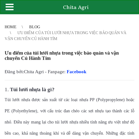
Chita Agri
2
3
4
4
5
6
7
8
9
10
11
12
13
14
15
16
17
18
19
20
21
HOME
BLOG
ƯU ĐIỂM CỦA TÚI LƯỚI NHỰA TRONG VIỆC BẢO QUẢN VÀ
VẬN CHUYỂN CỦ HÀNH TÍM
Ưu điểm của túi lưới nhựa trong việc bảo quản và vận
chuyển Củ Hành Tím
Đăng bởi:Chita Agri - Fanpage:
Facebook
Túi lưới nhựa là gì?
Túi lưới nhựa được sản xuất từ các loại nhựa PP (Polypropylene) hoặc
PE (Polyethylene), với cấu trúc đan chéo các sợi nhựa tạo thành các lỗ
nhỏ. Điều này mang lại cho túi lưới nhựa nhiều tính năng ưu việt như độ
bền cao, khả năng thoáng khí và dễ dàng vận chuyển. Những đặc tính