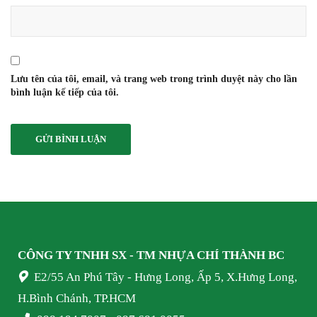
Lưu tên của tôi, email, và trang web trong trình duyệt này cho lần
bình luận kế tiếp của tôi.
CÔNG TY TNHH SX - TM NHỰA
CHÍ THÀNH BC
E2/55 An Phú Tây - Hưng Long, Ấp 5, X.Hưng Long,
H.Bình Chánh, TP.HCM