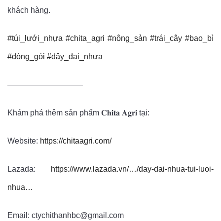
khách hàng.
#túi_lưới_nhựa
#chita_agri
#nông_sản
#trái_cây
#bao_bì
#đóng_gói
#dây_đai_nhựa
—————————–
Khám phá thêm sản phẩm 𝐂𝐡𝐢𝐭𝐚 𝐀𝐠𝐫𝐢 tại:
Website:
https://chitaagri.com/
Lazada:
https://www.lazada.vn/…/day-dai-nhua-tui-luoi-
nhua…
Email: ctychithanhbc@gmail.com