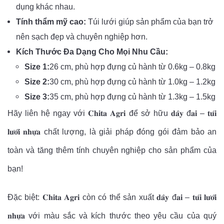
dụng khác nhau.
Tính thẩm mỹ cao:
Túi lưới giúp sản phẩm của bạn trở
nên sạch đẹp và chuyên nghiệp hơn.
Kích Thước Đa Dạng Cho Mọi Nhu Cầu:
Size 1:
26 cm, phù hợp đựng củ hành từ 0.6kg – 0.8kg
Size 2:
30 cm, phù hợp đựng củ hành từ 1.0kg – 1.2kg
Size 3:
35 cm, phù hợp đựng củ hành từ 1.3kg – 1.5kg
Hãy liên hệ ngay với 𝐂𝐡𝐢𝐭𝐚 𝐀𝐠𝐫𝐢 để sở hữu 𝐝𝐚̂𝐲 đ𝐚𝐢 – 𝐭𝐮́𝐢
𝐥𝐮̛𝐨̛́𝐢 𝐧𝐡𝐮̛̣𝐚 chất lượng, là giải pháp đóng gói đảm bảo an
toàn và tăng thêm tính chuyên nghiệp cho sản phẩm của
bạn!
Đặc biệt: 𝐂𝐡𝐢𝐭𝐚 𝐀𝐠𝐫𝐢 còn có thể sản xuất 𝐝𝐚̂𝐲 đ𝐚𝐢 – 𝐭𝐮́𝐢 𝐥𝐮̛𝐨̛́𝐢
𝐧𝐡𝐮̛̣𝐚 với màu sắc và kích thước theo yêu cầu của quý