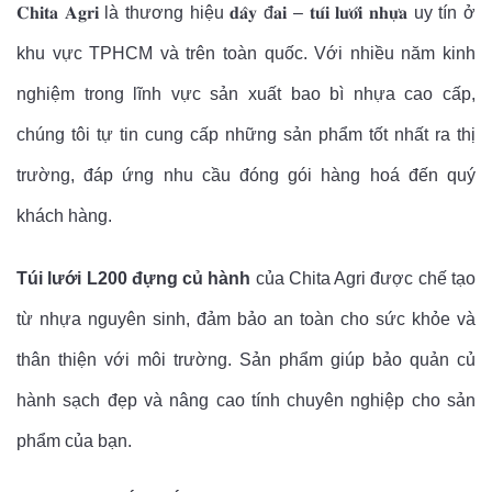
𝐂𝐡𝐢𝐭𝐚 𝐀𝐠𝐫𝐢 là thương hiệu 𝐝𝐚̂𝐲 đ𝐚𝐢 – 𝐭𝐮́𝐢 𝐥𝐮̛𝐨̛́𝐢 𝐧𝐡𝐮̛̣𝐚 uy tín ở
khu vực TPHCM và trên toàn quốc. Với nhiều năm kinh
nghiệm trong lĩnh vực sản xuất bao bì nhựa cao cấp,
chúng tôi tự tin cung cấp những sản phẩm tốt nhất ra thị
trường, đáp ứng nhu cầu đóng gói hàng hoá đến quý
khách hàng.
Túi lưới L200 đựng củ hành
của Chita Agri được chế tạo
từ nhựa nguyên sinh, đảm bảo an toàn cho sức khỏe và
thân thiện với môi trường. Sản phẩm giúp bảo quản củ
hành sạch đẹp và nâng cao tính chuyên nghiệp cho sản
phẩm của bạn.