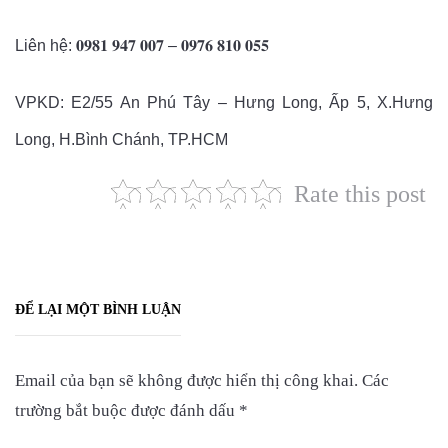
Liên hệ: 𝟎𝟗𝟖𝟏 𝟗𝟒𝟕 𝟎𝟎𝟕 – 𝟎𝟗𝟕𝟔 𝟖𝟏𝟎 𝟎𝟓𝟓
VPKD: E2/55 An Phú Tây – Hưng Long, Ấp 5, X.Hưng
Long, H.Bình Chánh, TP.HCM
Rate this post
ĐỂ LẠI MỘT BÌNH LUẬN
Email của bạn sẽ không được hiển thị công khai.
Các
trường bắt buộc được đánh dấu
*