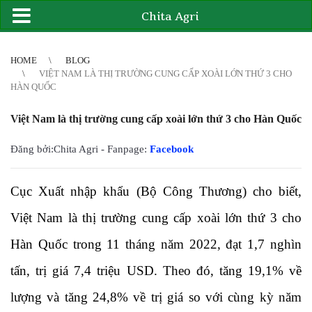
Chita Agri
2
3
4
4
5
6
7
8
9
10
11
12
13
14
15
16
17
18
19
20
21
HOME
BLOG
VIỆT NAM LÀ THỊ TRƯỜNG CUNG CẤP XOÀI LỚN THỨ 3 CHO
HÀN QUỐC
Việt Nam là thị trường cung cấp xoài lớn thứ 3 cho Hàn Quốc
Đăng bởi:Chita Agri - Fanpage:
Facebook
Cục Xuất nhập khẩu (Bộ Công Thương) cho biết,
Việt Nam là thị trường cung cấp xoài lớn thứ 3 cho
Hàn Quốc trong 11 tháng năm 2022, đạt 1,7 nghìn
tấn, trị giá 7,4 triệu USD. Theo đó, tăng 19,1% về
lượng và tăng 24,8% về trị giá so với cùng kỳ năm