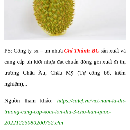
PS: Công ty sx – tm nhựa
Chí Thành BC
sản xuất và
cung cấp túi lưới nhựa đạt chuẩn đóng gói xuất đi thị
trường Châu Âu, Châu Mỹ (Tự công bố, kiểm
nghiệm),..
Nguồn tham khảo:
https://cafef.vn/viet-nam-la-thi-
truong-cung-cap-xoai-lon-thu-3-cho-han-quoc-
20221225080200752.chn