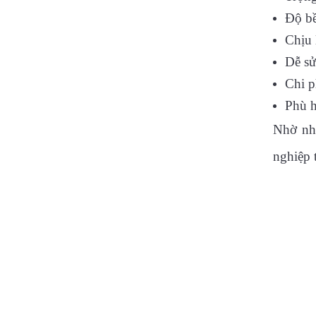
Độ bề
Chịu 
Dễ sử
Chi p
Phù h
Nhờ nhữ
nghiệp 