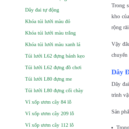
Trong s
Dây đai tự động
kho của
Khóa túi lưới màu đỏ
rộng rã
Khóa túi lưới màu trắng
Vậy đâu
Khóa túi lưới màu xanh lá
chuyển 
Túi lưới L62 đựng bánh kẹo
Túi lưới L62 đựng đồ chơi
Dây Đ
Túi lưới L80 đựng me
Dây đai
Túi lưới L80 đựng cối chày
trình v
Vỉ xốp ươm cây 84 lỗ
Sản phẩ
Vỉ xốp ươm cây 209 lỗ
Vỉ xốp ươm cây 112 lỗ
Trọng