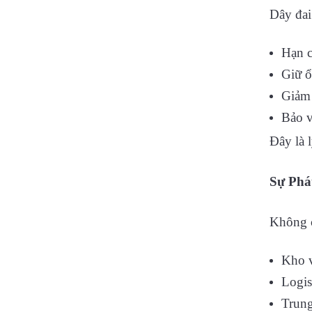
Dây đai
Hạn c
Giữ ổ
Giảm
Bảo v
Đây là 
Sự Phá
Không c
Kho 
Logis
Trung