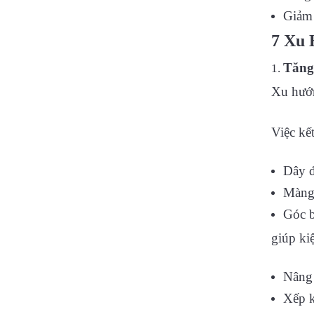
Giảm 
7 Xu 
Tăng
Xu hướn
Việc kế
Dây đ
Màng
Góc b
giúp ki
Nâng
Xếp 