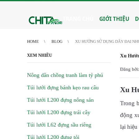
2
3
4
4
5
6
7
8
9
10
11
12
13
14
15
16
17
18
19
20
21
TRANG CHỦ
GIỚI THIỆU
D
HOME
BLOG
XU HƯỚNG SỬ DỤNG DÂY ĐAI NH
XEM NHIỀU
Xu Hướn
Đăng bởi:
Nông dân chồng tranh làm tỷ phú
Túi lưới đựng bánh kẹo rau câu
Xu Hư
Túi lưới L200 đựng nông sản
Trong b
Túi lưới L200 đựng trái cây
động xu
Túi lưới L62 đựng sầu riêng
lại hiệ
Túi lưới L200 đựng tỏi