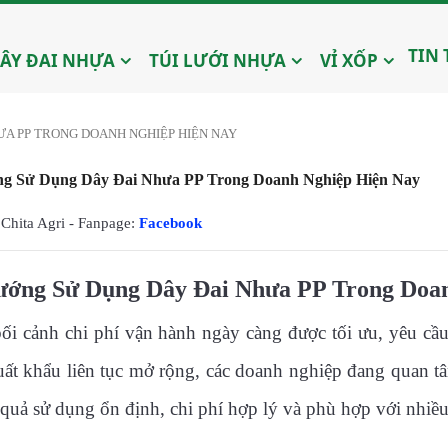
TIN
ÂY ĐAI NHỰA
TÚI LƯỚI NHỰA
VỈ XỐP
ƯA PP TRONG DOANH NGHIỆP HIỆN NAY
g Sử Dụng Dây Đai Nhưa PP Trong Doanh Nghiệp Hiện Nay
Chita Agri - Fanpage:
Facebook
ớng Sử Dụng Dây Đai Nhưa PP Trong Doan
ối cảnh chi phí vận hành ngày càng được tối ưu, yêu cầ
ất khẩu liên tục mở rộng, các doanh nghiệp đang quan 
u quả sử dụng ổn định, chi phí hợp lý và phù hợp với nhiề