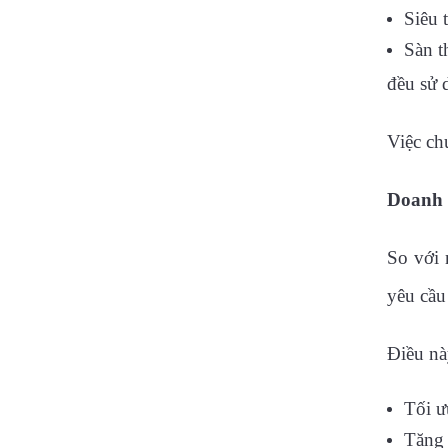
Siêu 
Sàn t
đều sử 
Việc ch
Doanh 
So với 
yêu cầu
Điều nà
Tối ư
Tăng 