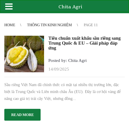
Chita Agri
2
3
4
4
5
6
7
8
9
10
11
12
13
14
15
16
17
18
19
20
21
HOME
THÔNG TIN KINH NGHIỆM
PAGE 11
Tiêu chuẩn xuất khẩu sầu riêng sang
Trung Quốc & EU – Giải pháp đáp
ứng
Posted by: Chita Agri
14/09/2025
Sầu riêng Việt Nam đã chính thức có mặt tại nhiều thị trường lớn, đặc
biệt là Trung Quốc và Liên minh châu Âu (EU). Đây là cơ hội vàng để
nâng cao giá trị trái cây Việt, nhưng đồng...
READ MORE