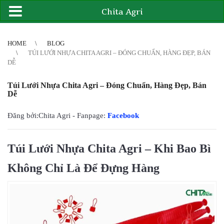
Chita Agri
2
3
4
4
5
6
7
8
9
10
11
12
13
14
15
16
17
18
19
20
21
HOME
BLOG
TÚI LƯỚI NHỰA CHITA AGRI – ĐÓNG CHUẨN, HÀNG ĐẸP, BÁN
DỄ
Túi Lưới Nhựa Chita Agri – Đóng Chuẩn, Hàng Đẹp, Bán
Dễ
Đăng bởi:Chita Agri - Fanpage:
Facebook
Túi Lưới Nhựa Chita Agri – Khi Bao Bì
Không Chỉ Là Để Đựng Hàng